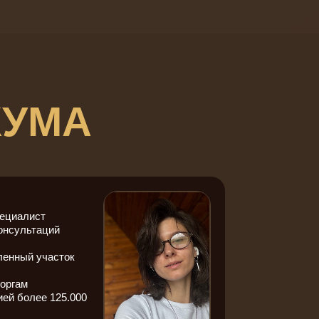
КУМА
пециалист
онсультаций
ленный участок
оргам
ей более 125.000