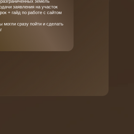
разграниченных земель
одачи заявления на участок
ок + гайд по работе с сайтом
ы могли сразу пойти и сделать
г