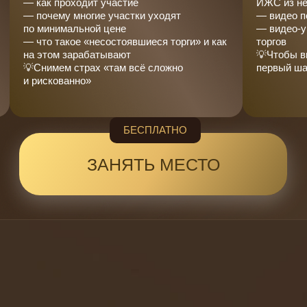
— как проходит участие
ИЖС из не
— почему многие участки уходят
— видео п
по минимальной цене
— видео-ур
— что такое «несостоявшиеся торги» и как
торгов
на этом зарабатывают
💡Чтобы в
💡Снимем страх «там всё сложно
первый ша
и рискованно»
БЕСПЛАТНО
ЗАНЯТЬ МЕСТО