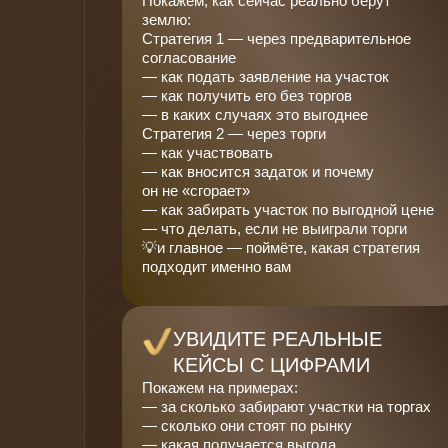
Покажем, как сейчас реально берут
землю:
Стратегия 1 — через предварительное
согласование
— как подать заявление на участок
— как получить его без торгов
— в каких случаях это выгоднее
Стратегия 2 — через торги
— как участвовать
— как вносится задаток и почему
он не «сгорает»
— как забирать участок по выгодной цене
— что делать, если не выиграли торги
💡и главное — поймёте, какая стратегия
подходит именно вам
УВИДИТЕ РЕАЛЬНЫЕ
КЕЙСЫ С ЦИФРАМИ
Покажем на примерах:
— за сколько забирают участки на торгах
— сколько они стоят по рынку
— какая получается выгода