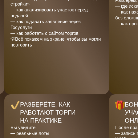
Разберём:
стройки»
— где иск
— как анализировать участок перед
— как нах
подачей
без сложн
— как подавать заявление через
— как пров
Госуслуги
— как работать с сайтом торгов
💡Всё покажем на экране, чтобы вы могли
повторить
РАЗБЕРЁТЕ, КАК
БОН
РАБОТАЮТ ТОРГИ
УЧА
НА ПРАКТИКЕ
ОНЛ
Вы увидите:
После пра
— реальные лоты
— запись 