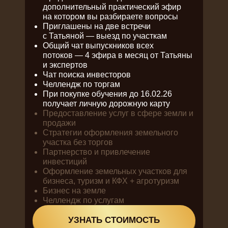
дополнительный практический эфир
на котором вы разбираете вопросы
Приглашены на две встречи
с Татьяной — выезд по участкам
Общий чат выпускников всех
потоков — 4 эфира в месяц от Татьяны
и экспертов
Чат поиска инвесторов
Челлендж по торгам
При покупке обучения до 16.02.26
получает личную дорожную карту
Предоставление услуг в сфере земли и
продажи
Стратегии оформления земельного
участка без торгов
Партнерство и привлечение
инвестиций
Оформление земельных участков для
бизнеса, туризм и КФХ + агротуризм
Бизнес на земле
Челлендж по услугам
УЗНАТЬ СТОИМОСТЬ